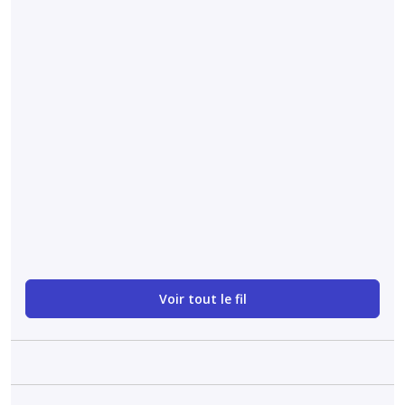
Arthrose de la
main
Un modèle
radiomique pour
détecter
l’arthrose digitale
sur des
radiographies
Médical et technique
Voir tout le fil