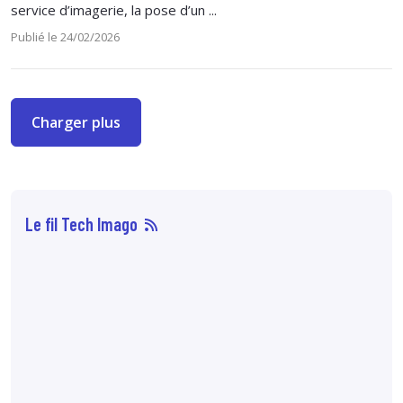
service d’imagerie, la pose d’un ...
Publié le 24/02/2026
Charger plus
Le fil Tech Imago
07 août
14:33
Sophie Boisbouvier a
été élue secrétaire
générale du CNPMEM,
en remplacement de
Franck Morice,