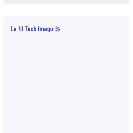
Le fil Tech Imago
07 août
7:10
72 % des patientes
préfèreraient
l'angiomammographie
à l'IRM mammaire
lorsque les
performances
diagnostiques sont
comparables. Cette
préférence est liée à
une sensation de
claustrophobie