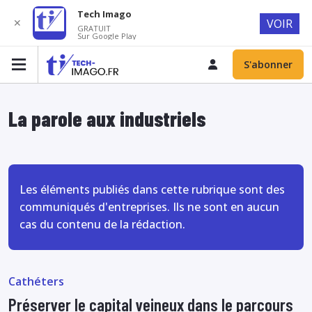
Tech Imago
✕
VOIR
GRATUIT
Sur Google Play
S'abonner
La parole aux industriels
Les éléments publiés dans cette rubrique sont des
communiqués d'entreprises. Ils ne sont en aucun
cas du contenu de la rédaction.
Cathéters
Préserver le capital veineux dans le parcours