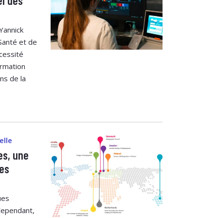
el des
 Yannick
Santé et de
écessité
ormation
ns de la
elle
es, une
es
ues
Cependant,