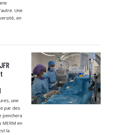
arie
’autre. Une
versité, en
 JFR
t
I
ures, une
ée par des
se penchera
 du MERM en
st la