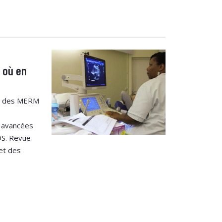
 où en
es des MERM
 avancées
OS. Revue
et des