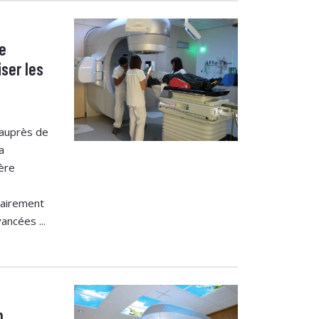
e
ser les
e
 auprès de
a
ère
clairement
ancées ...
n