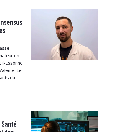
consensus
ues
easse,
mateur en
eil-Essonne
 Valente-Le
ants du
a Santé