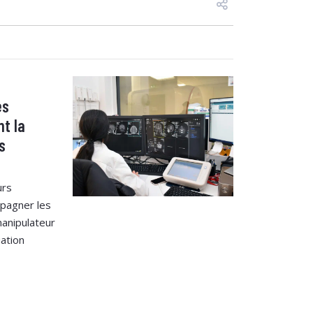
es
t la
s
urs
pagner les
anipulateur
uation