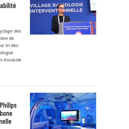
abilité
cyclage des
ation de
ur tri des
iologue
t-Kovacsik
Philips
rbone
nelle