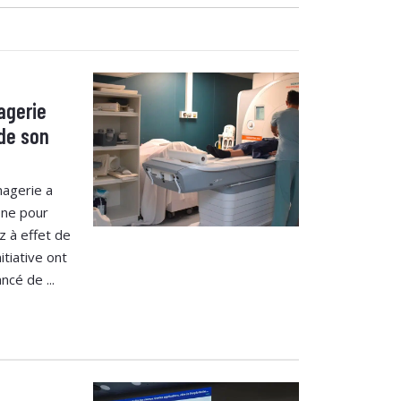
agerie
de son
magerie a
one pour
z à effet de
itiative ont
ncé de ...