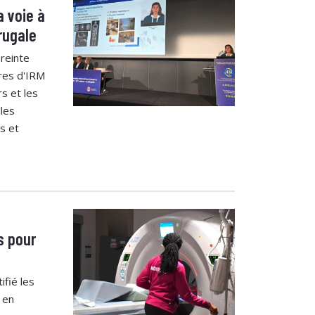
a voie à
frugale
preinte
res d'IRM
rs et les
lles
s et
s pour
ifié les
 en