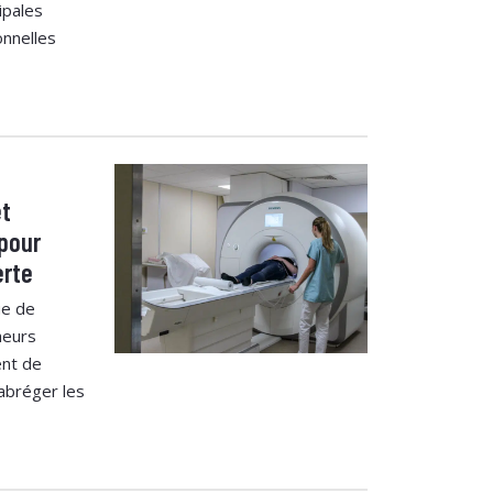
ipales
onnelles
et
 pour
erte
ue de
heurs
nt de
abréger les