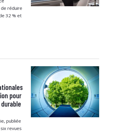
ice
s de réduire
de 32 % et
ationales
tion pour
 durable
ie, publiée
 six revues