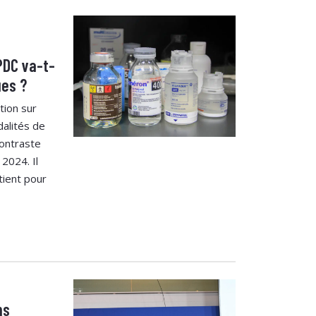
PDC va-t-
ues ?
ion sur
dalités de
ontraste
2024. Il
tient pour
ns