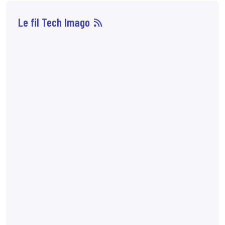
Le fil Tech Imago
07 août
14:33
Sophie Boisbouvier a
été élue secrétaire
générale du CNPMEM,
en remplacement de
Franck Morice,
désormais président
du CHCFMEM,
annonce
le CNPMEM.
7:10
72 % des patientes
préfèreraient
l'angiomammographie
à l'IRM mammaire