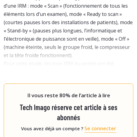
d’une IRM : mode « Scan » (fonctionnement de tous les
éléments lors d’un examen), mode « Ready to scan »
(courtes pauses lors des installations de patients), mode
« Stand-by » (pauses plus longues, l’informatique et
l’électronique de puissance sont en veille), mode « Off »
(machine éteinte, seuls le groupe froid, le compresseur
et la tête froide fonctionnent).
Pour cette étude, les trois IRM du centre ont été
monitorées (une 1,5 T et deux 3 T de marque GE
Healthcare).
« Nous avons fait une analyse globale des
consommations IRM
Il vous reste 80% de l’article à lire
Tech Imago réserve cet article à ses
abonnés
Se connecter
Vous avez déjà un compte ?