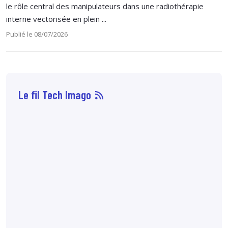
le rôle central des manipulateurs dans une radiothérapie
interne vectorisée en plein ...
Publié le 08/07/2026
Le fil Tech Imago
07 août
14:33
Sophie Boisbouvier a
été élue secrétaire
générale du CNPMEM,
en remplacement de
Franck Morice,
désormais président
du CHCFMEM,
annonce