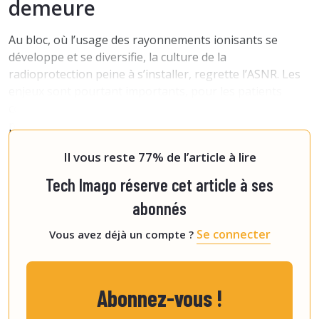
demeure
Au bloc, où l’usage des rayonnements ionisants se
développe et se diversifie, la culture de la
radioprotection peine à s’installer, regrette l’ASNR. Les
enjeux sont pourtant importants, pour les patients
comme pour le personnel, souligne Géraldine Pina, en
pointant le gros chantier que représente la mise en
conformité des blocs opératoires. Un quart des
Il vous reste 77% de l’article à lire
Tech Imago réserve cet article à ses
abonnés
Se connecter
Vous avez déjà un compte ?
Abonnez-vous !