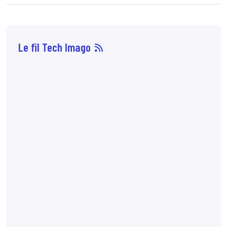
Le fil Tech Imago
07 août
14:33
Sophie Boisbouvier a
été élue secrétaire
générale du CNPMEM,
en remplacement de
Franck Morice,
désormais président
du CHCFMEM,
annonce
le CNPMEM.
7:10
72 % des patientes
préfèreraient