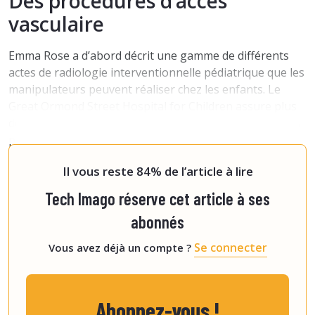
Des procédures d’accès
vasculaire
Emma Rose a d’abord décrit une gamme de différents
actes de radiologie interventionnelle pédiatrique que les
manipulateurs peuvent réaliser chez les enfants. Le
Great Ormond Street Hospital for Children assure plus
de 3 000 procédures par an, dont près de 52 % sont des
procédures d’accès vasculaire, informe-t-elle.
« Les
manipulate
Il vous reste 84% de l’article à lire
Tech Imago réserve cet article à ses
abonnés
Se connecter
Vous avez déjà un compte ?
Abonnez-vous !