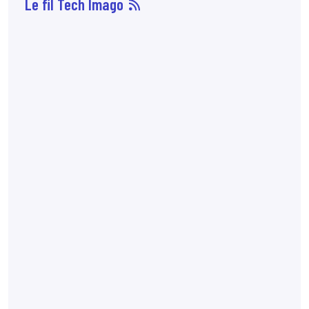
Le fil Tech Imago
07 août
14:33
Sophie Boisbouvier a
été élue secrétaire
générale du CNPMEM,
en remplacement de
Franck Morice,
désormais président
du CHCFMEM,
annonce
le CNPMEM.
7:10
72 % des patientes
préfèreraient
l'angiomammographie
à l'IRM mammaire
lorsque les