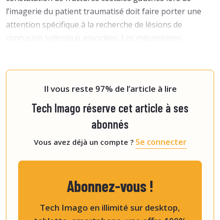
l’imagerie du patient traumatisé doit faire porter une
attention spécifique à la recherche de lésions de
contusion splénique associées. Les mécanismes
traumatiques de décélération sont plus rares et
suggèrent la présence de lésions graves vasculaires
proximales. Les traumatismes par arme blanche (trauma
Il vous reste 97% de l’article à lire
Tech Imago réserve cet article à ses
abonnés
Se connecter
Vous avez déjà un compte ?
Abonnez-vous !
Tech Imago en illimité sur desktop,