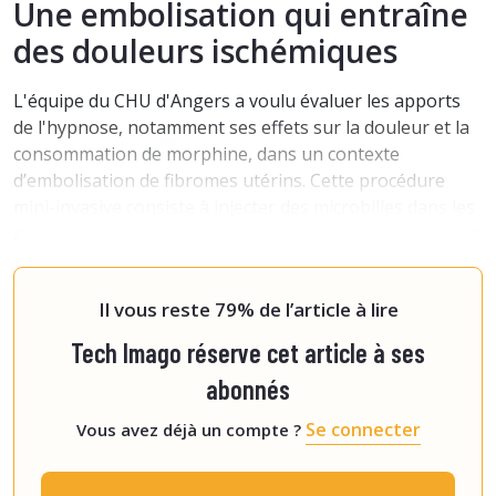
Une embolisation qui entraîne
des douleurs ischémiques
L'équipe du CHU d'Angers a voulu évaluer les apports
de l'hypnose, notamment ses effets sur la douleur et la
consommation de morphine, dans un contexte
d’embolisation de fibromes utérins. Cette procédure
mini-invasive consiste à injecter des microbilles dans les
artères utérines qui alimentent le fibrome
.
Ce processus
« peut entraîner une ischémie plus ou moins
douloureuse
Il vous reste 79% de l’article à lire
Tech Imago réserve cet article à ses
abonnés
Se connecter
Vous avez déjà un compte ?