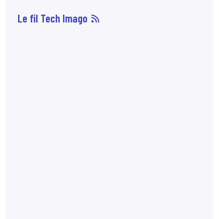
Le fil Tech Imago
07 août
14:33
Sophie Boisbouvier a
été élue secrétaire
générale du CNPMEM,
en remplacement de
Franck Morice,
désormais président
du CHCFMEM,
annonce
le CNPMEM.
7:10
72 % des patientes
préfèreraient
l'angiomammographie
à l'IRM mammaire