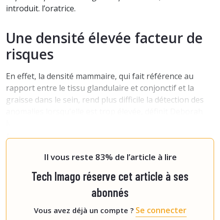
introduit. l’oratrice.
Une densité élevée facteur de
risques
En effet, la densité mammaire, qui fait référence au
rapport entre le tissu glandulaire et conjonctif et la
graisse dans le sein, rend plus difficile la détection des
anomalies lorsqu'elle est trop élevée, définit Deborah
Mizzi.
« Il a également été prouvé que la densité des
tissus est un facteur qui augmente le risque de cancer
du sein
, ajou
Il vous reste 83% de l’article à lire
Tech Imago réserve cet article à ses
abonnés
Se connecter
Vous avez déjà un compte ?