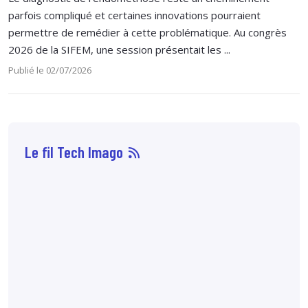
parfois compliqué et certaines innovations pourraient
permettre de remédier à cette problématique. Au congrès
2026 de la SIFEM, une session présentait les ...
Publié le 02/07/2026
Le fil Tech Imago
07 août
14:33
Sophie Boisbouvier a
été élue secrétaire
générale du CNPMEM,
en remplacement de
Franck Morice,
désormais président