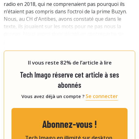
radio en 2018, qui ne comprenaient pas pourquoi ils
n’étaient pas compris dans l’octroi de la prime Buzyn.
Nous, au CH d'Antibes, avons constaté que dans le
texte, ils jouaient sur les mots pour ne pas nous la
donner. Nous avons donc décidé en contrepartie de
jouer sur les mots à notre tour. Nous nous sommes dit
qu'on allait arrêter de faire ce qu’on n’était pas censé
faire, par exemple, les cotat
Il vous reste 82% de l’article à lire
Tech Imago réserve cet article à ses
abonnés
Se connecter
Vous avez déjà un compte ?
Abonnez-vous !
Tech Imago en illimité sur desktop,