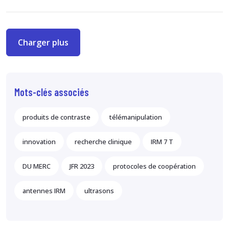
Charger plus
Mots-clés associés
produits de contraste
télémanipulation
innovation
recherche clinique
IRM 7 T
DU MERC
JFR 2023
protocoles de coopération
antennes IRM
ultrasons