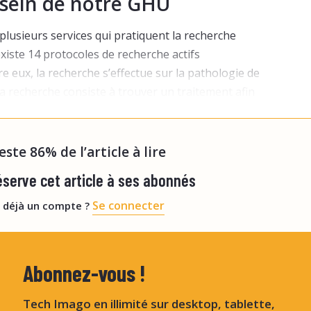
 sein de notre GHU
 plusieurs services qui pratiquent la recherche
existe 14 protocoles de recherche actifs
e eux, la recherche s’effectue sur la pathologie de
La recherche consiste à trouver un traitement afin
s poussées de SEP grâce entre autres à des greffes
reste 86% de l’article à lire
serve cet article à ses abonnés
Se connecter
 déjà un compte ?
Abonnez-vous !
Tech Imago en illimité sur desktop, tablette,