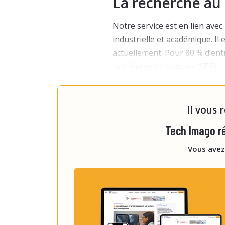
La recherche au
Notre service est en lien avec
industrielle et académique. Il 
actuellement. Pour 80 % d’entr
la sclérose en plaques (SEP). 
de stabiliser voire réduire le
de m
Il vous 
Tech Imago ré
Vous avez