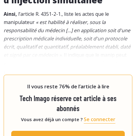
d’injection simultanée
Ainsi,
l’article R. 4351-2-1., liste les actes que le
manipulateur
« est habilité à réaliser, sous la
responsabilité du médecin […] en application soit d'une
prescription médicale individuelle, soit d'un protocole
écrit, qualitatif et quantitatif, préalablement établi, daté
et signé par ce médecin »
. Il indique que le manip peut
« réaliser seul des actes d'exploration ne nécessitant
pas l'administration concomitante de médicaments »
.
En m
Il vous reste 76% de l’article à lire
Tech Imago réserve cet article à ses
abonnés
Se connecter
Vous avez déjà un compte ?