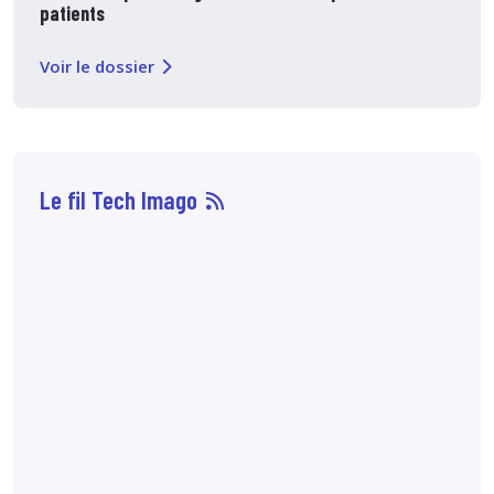
patients
Voir le dossier
Le fil Tech Imago
07 août
14:33
Sophie Boisbouvier a
été élue secrétaire
générale du CNPMEM,
en remplacement de
Franck Morice,
désormais président
du CHCFMEM,
annonce
le CNPMEM.