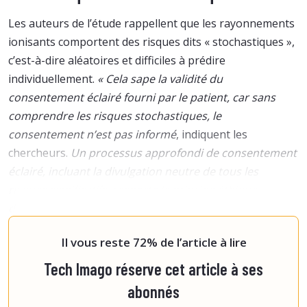
Les auteurs de l’étude rappellent que les rayonnements
ionisants comportent des risques dits « stochastiques »,
c’est-à-dire aléatoires et difficiles à prédire
individuellement.
« Cela sape la validité du
consentement éclairé fourni par le patient, car sans
comprendre les risques stochastiques, le
consentement n’est pas informé
, indiquent les
chercheurs.
Un processus approfondi de consentement
éclairé, incluant la divulgation neutre de tous les
risques significatifs, respecte le principe éthique
d’autonomie et permet aux patients de prendre des
décisions éclairées. De plus, ce
Il vous reste 72% de l’article à lire
Tech Imago réserve cet article à ses
abonnés