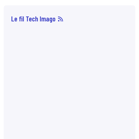
Le fil Tech Imago
07 août
14:33
Sophie Boisbouvier a
été élue secrétaire
générale du CNPMEM,
en remplacement de
Franck Morice,
désormais président
du CHCFMEM,
annonce
le CNPMEM.
7:10
72 % des patientes
préfèreraient
l'angiomammographie