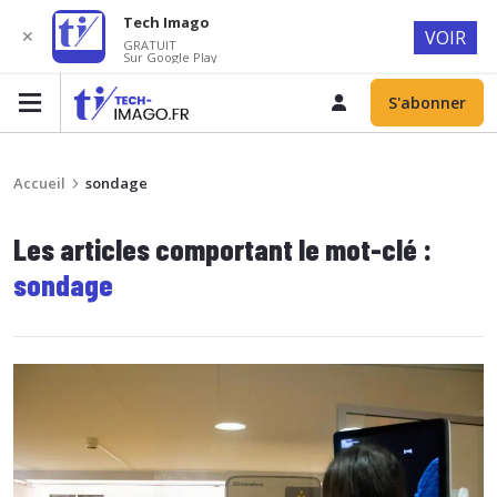
Tech Imago
✕
VOIR
GRATUIT
Sur Google Play
S'abonner
Accueil
sondage
Les articles comportant le mot-clé :
sondage