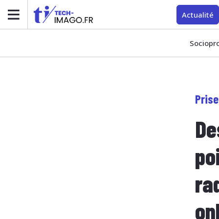
Actualité
Sociopr
Prise
De
poi
ra
on