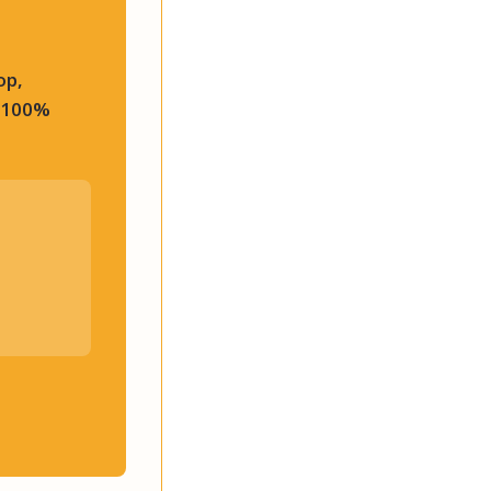
op,
e 100%