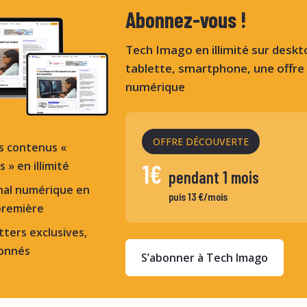
Abonnez-vous !
Tech Imago en illimité sur deskt
tablette, smartphone, une offr
numérique
OFFRE DÉCOUVERTE
s contenus «
 » en illimité
1€
pendant 1 mois
nal numérique en
puis 13 €/mois
première
ters exclusives,
bonnés
S’abonner à Tech Imago