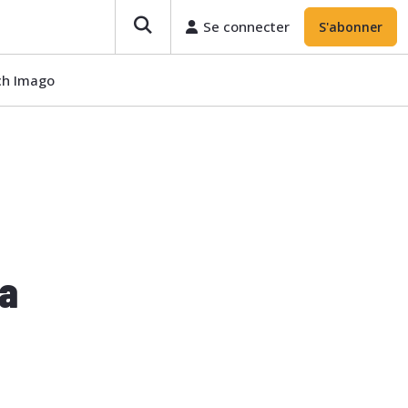
Se connecter
S'abonner
ech Imago
la