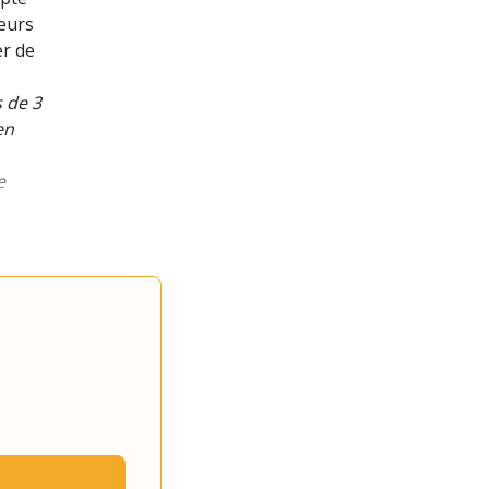
teurs
er de
s de 3
en
e