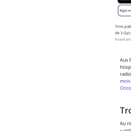
Trois pat
de 3 Gy) 
Koerkamp
Aux 
hospi
radio
mois 
Onco
Tr
Au ni
« on