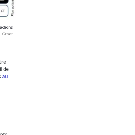
ractions
. Groot
tre
l de
s
au
apte