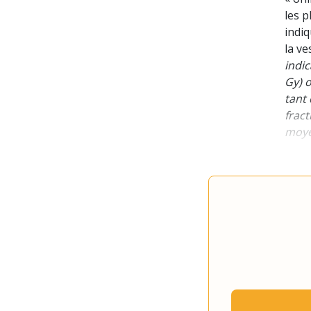
les p
indiq
la ve
indic
Gy) o
tant
fract
moye
Dé