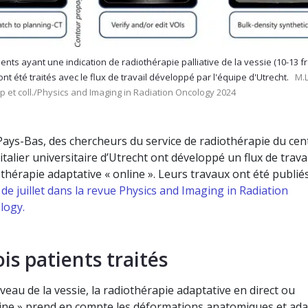
ients ayant une indication de radiothérapie palliative de la vessie (10-13 f
ont été traités avec le flux de travail développé par l'équipe d'Utrecht.
M.L
 et coll./Physics and Imaging in Radiation Oncology 2024
Pays-Bas, des chercheurs du service de radiothérapie du cen
talier universitaire d’Utrecht ont développé un flux de travai
thérapie adaptative « online ». Leurs travaux ont été publié
de juillet dans la revue Physics and Imaging in Radiation
logy.
ois patients traités
veau de la vessie, la radiothérapie adaptative en direct ou
line » prend en compte les déformations anatomiques et ad