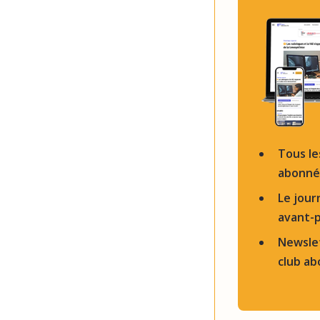
Tous le
abonnés
Le jour
avant-
Newslet
club a