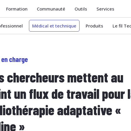
Formation
Communauté
Outils
Services
ofessionnel
Médical et technique
Produits
Le fil T
 en charge
s chercheurs mettent au
nt un flux de travail pour 
diothérapie adaptative «
line »