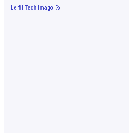
Le fil Tech Imago
07 août
14:33
Sophie Boisbouvier a
été élue secrétaire
générale du CNPMEM,
en remplacement de
Franck Morice,
désormais président
du CHCFMEM,
annonce
le CNPMEM.
7:10
72 % des patientes
préfèreraient
l'angiomammographie
à l'IRM mammaire
lorsque les