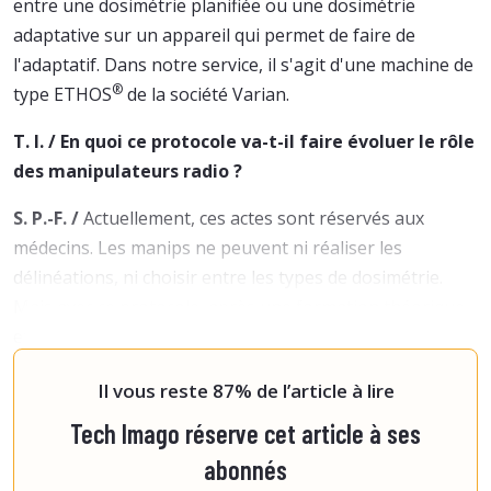
entre une dosimétrie planifiée ou une dosimétrie
adaptative sur un appareil qui permet de faire de
l'adaptatif. Dans notre service, il s'agit d'une machine de
®
type ETHOS
de la société Varian.
T. I. / En quoi ce protocole va-t-il faire évoluer le rôle
des manipulateurs radio ?
S. P.-F. /
Actuellement, ces actes sont réservés aux
médecins. Les manips ne peuvent ni réaliser les
délinéations, ni choisir entre les types de dosimétrie.
Mais avec ce protocole, après une formation théorique
et pratique, encadrée par les radiothérapeutes, ils
pourront intégrer ces tâches dans leur
Il vous reste 87% de l’article à lire
Tech Imago réserve cet article à ses
abonnés