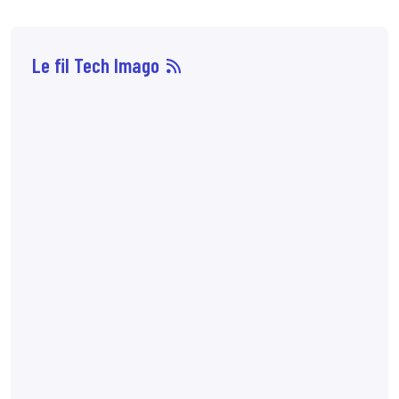
Le fil Tech Imago
06 août
14:29
Les biomarqueurs
longitudinaux au
scanner, en
particulier le taux de
perte musculaire et la
variation de la masse
myocardique du
ventricule gauche,
sont associés à la
survie globale après
une radiothérapie
curative du cancer du