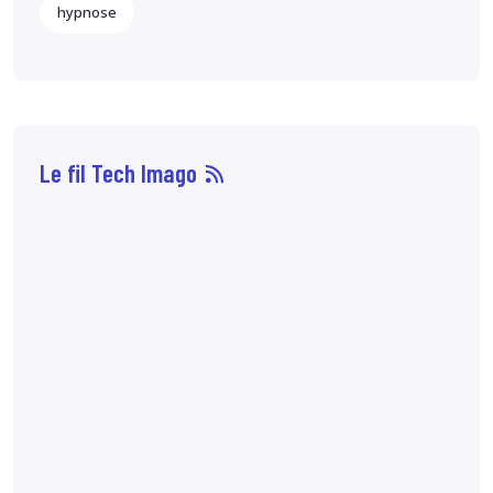
hypnose
Le fil Tech Imago
07 août
14:33
Sophie Boisbouvier a
été élue secrétaire
générale du CNPMEM,
en remplacement de
Franck Morice,
désormais président
du CHCFMEM,
annonce
le CNPMEM.
7:10