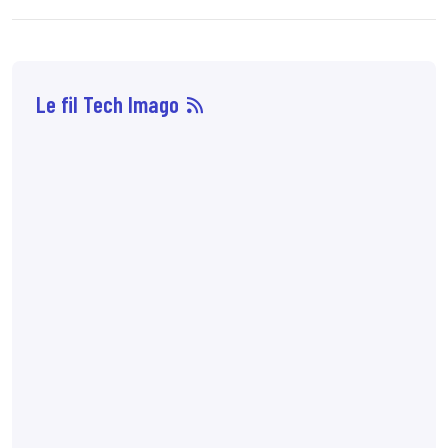
Le fil Tech Imago
07 août
14:33
Sophie Boisbouvier a
été élue secrétaire
générale du CNPMEM,
en remplacement de
Franck Morice,
désormais président
du CHCFMEM,
annonce
le CNPMEM.
7:10
72 % des patientes