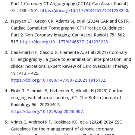
Part 1 Coronary CT Angiography (CCTA). Can Assoc Radiol J
75 : 488 – 501.
https://doi.org/10.1177/08465371241233240
.
Nguyen ET, Green CR, Adams SJ, et al (2024) CAR and CSTR
Cardiac Computed Tomography (CT) Practice Guidelines :
Part 2-Non-Coronary Imaging. Can Assoc Radiol J 75 : 502 –
517.
https://doi.org/10.1177/08465371241233228.
Cademartiri F, Casolo G, Clemente A, et al (2021) Coronary
CT angiography : a guide to examination, interpretation, and
clinical indications. Expert Review of Cardiovascular Therapy
19 : 413 – 425.
https://doi.org/10.1080/14779072.2021.1915132.
Flohr T, Schmidt B, Ulzheimer S, Alkadhi H (2023) Cardiac
imaging with photon counting CT. The British Journal of
Radiology 96 : 20230407.
https://doi.org/10.1259/bjr.20230407.
Vrints C, Andreotti F, Koskinas KC, et al (2024) 2024 ESC
Guidelines for the management of chronic coronary