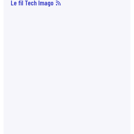
Le fil Tech Imago
06 août
14:29
Les biomarqueurs
longitudinaux au
scanner, en
particulier le taux de
perte musculaire et la
variation de la masse
myocardique du
ventricule gauche,
sont associés à la
survie globale après
une radiothérapie
curative du cancer du
poumon non à petites
cellules (
étude
).
7:27