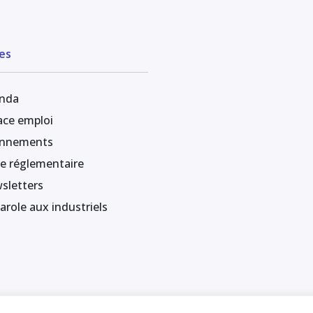
es
nda
ace emploi
nnements
le réglementaire
sletters
arole aux industriels