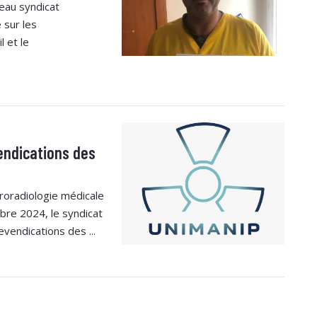
eau syndicat
 sur les
l et le
endications des
troradiologie médicale
mbre 2024, le syndicat
vendications des ...