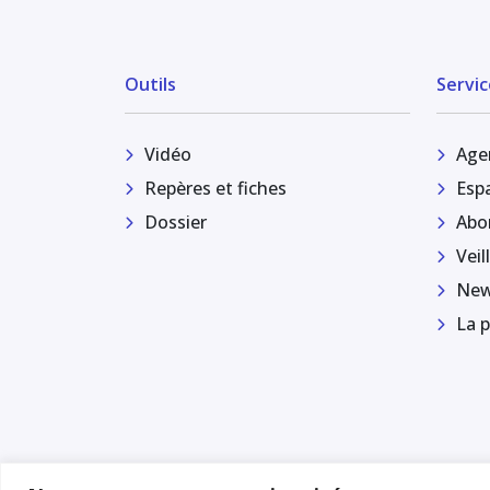
Outils
Servic
Vidéo
Age
Repères et fiches
Esp
Dossier
Abo
Veil
New
La p