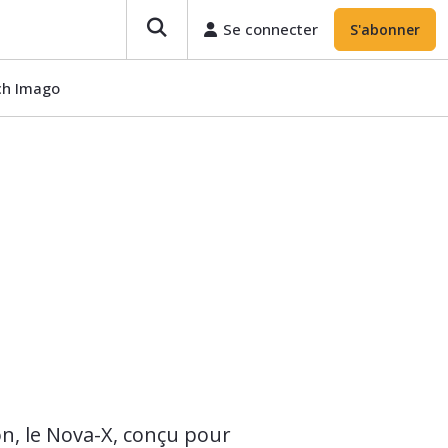
Se connecter
S'abonner
ech Imago
n, le Nova-X, conçu pour