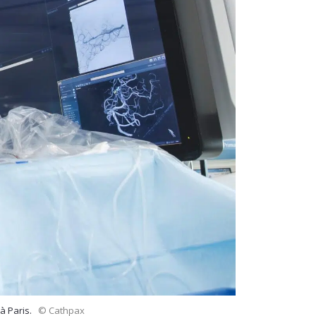
à Paris.
© Cathpax