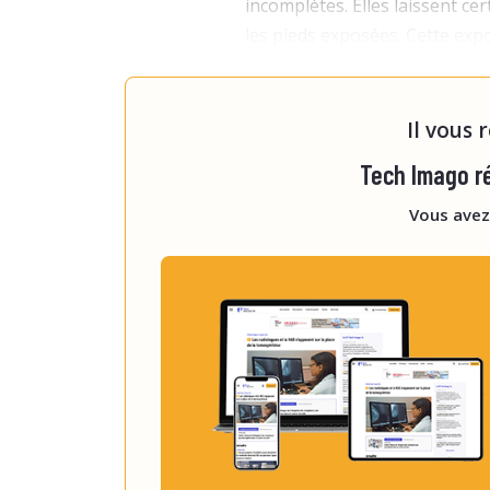
incomplètes. Elles laissent ce
les pieds exposées. Cette exp
pathologies radio-induites, c
troubles muscul
Il vous 
Tech Imago ré
Vous avez