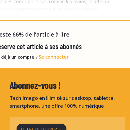
rtaines zones du corps, comme les mains, la tête ou
osition augmente le risque de développer des
omme des cancers ou des cataractes, mais aussi des
reste 66% de l’article à lire
serve cet article à ses abonnés
Se connecter
 déjà un compte ?
Abonnez-vous !
Tech Imago en illimité sur desktop, tablette,
smartphone, une offre 100% numérique
OFFRE DÉCOUVERTE