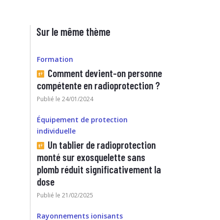
Sur le même thème
Formation
Comment devient-on personne
compétente en radioprotection ?
Publié le 24/01/2024
Équipement de protection
individuelle
Un tablier de radioprotection
monté sur exosquelette sans
plomb réduit significativement la
dose
Publié le 21/02/2025
Rayonnements ionisants