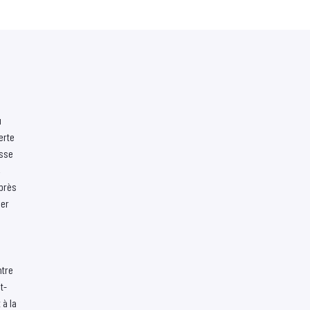
u
erte
asse
,
après
cer
tre
t-
 à la