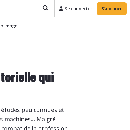
Se connecter
S'abonner
ech Imago
orielle qui
 d'études peu connues et
es machines... Malgré
e combat de la profession