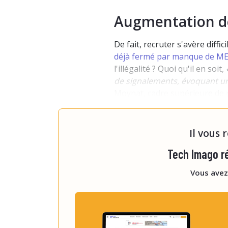
Augmentation d
De fait, recruter s'avère diffi
déjà fermé par manque de 
l'illégalité ? Quoi qu'il en soit,
de signalements, évoquant u
Moynat, cadre supérieure de 
c'est lié à la pénurie, ce n'es
mêm
Il vous 
Tech Imago ré
Vous avez