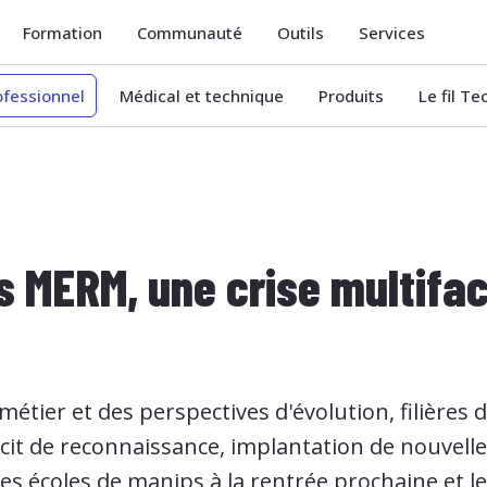
Formation
Communauté
Outils
Services
ofessionnel
Médical et technique
Produits
Le fil T
s MERM, une crise multifact
métier et des perspectives d'évolution, filières
icit de reconnaissance, implantation de nouvell
les écoles de manips à la rentrée prochaine et l