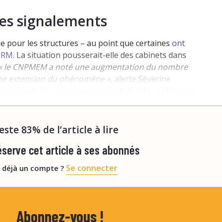
es signalements
cile pour les structures – au point que certaines
ont
MERM
. La situation pousserait-elle des cabinets dans
« le CNPMEM a noté une augmentation du nombre
ne extension du phénomène »
, alerte Séverine
pôle à l’AP-HP et présidente du CNPMEM.
« Même si
t pas une excuse valable
, souligne-t-elle.
On voit la
reste 83% de l’article à lire
serve cet article à ses abonnés
Se connecter
 déjà un compte ?
Abonnez-vous !