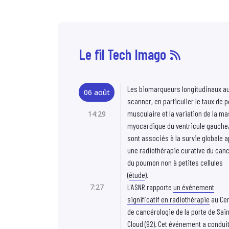
Le fil Tech Imago
Les biomarqueurs longitudinaux a
06 août
scanner, en particulier le taux de p
musculaire et la variation de la m
14:29
myocardique du ventricule gauche
sont associés à la survie globale 
une radiothérapie curative du can
du poumon non à petites cellules
(
étude
).
7:27
L'ASNR rapporte
un événement
significatif en radiothérapie
au Cen
de cancérologie de la porte de Sain
Cloud (92). Cet événement a conduit