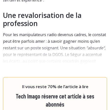
terrain et expérience"
.
Une revalorisation de la
profession
Pour les manipulateurs radio devenus cadres, le constat
peut être parfois amer : à savoir gagner moins qu’en
restant sur un poste soignant. Une situation
"absurde",
pour le représentant de la DGOS. Le Ségur a accentué
les écarts, au point que certains encadrés gagnent
aujourd’hui davantage que leurs encadrants. La réforme
indemnitaire en préparation vise à mettre fin à ces
inégalités. Elle aura pou
Il vous reste 70% de l’article à lire
Tech Imago réserve cet article à ses
abonnés