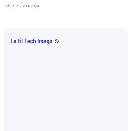
Publié le 26/11/2024
Le fil Tech Imago
07 août
7:10
72 % des patientes
préfèreraient
l'angiomammographie
à l'IRM mammaire
lorsque les
performances
diagnostiques sont
comparables. Cette
préférence est liée à