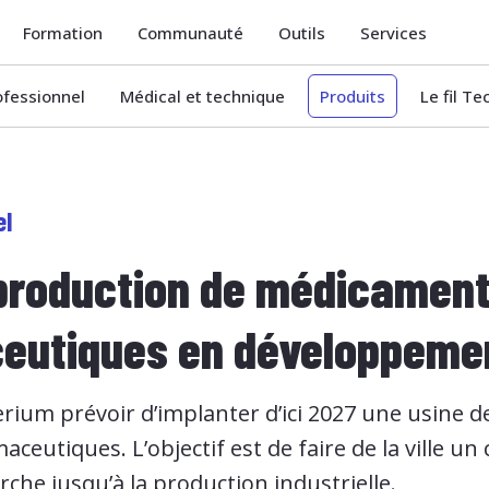
Formation
Communauté
Outils
Services
ofessionnel
Médical et technique
Produits
Le fil T
el
 production de médicamen
eutiques en développeme
erium prévoir d’implanter d’ici 2027 une usine 
utiques. L’objectif est de faire de la ville un
rche jusqu’à la production industrielle.