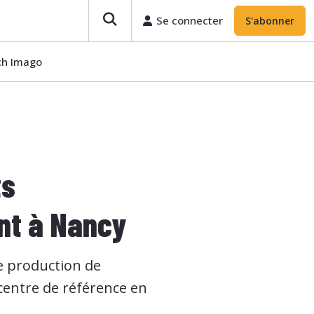
Se connecter
S'abonner
ech Imago
ts
nt à Nancy
de production de
 centre de référence en