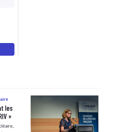
aire
t les
RIV »
léaire,