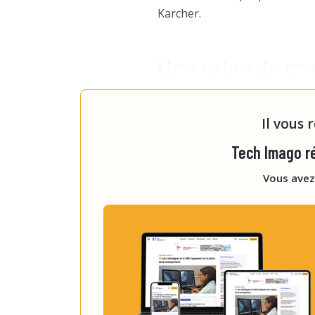
Karcher.
Une usine de pr
Limitée à quelques doses par j
Il vous 
Tech Imago ré
Vous avez