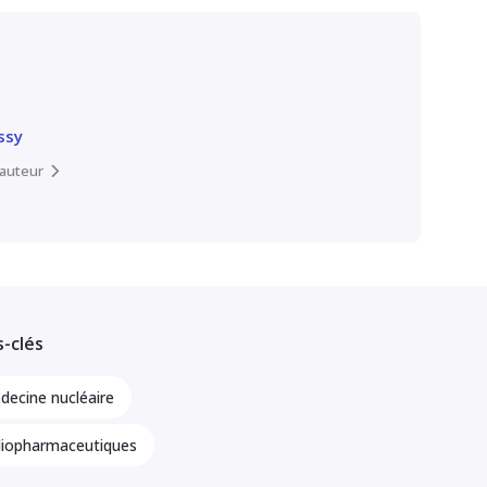
ssy
l’auteur
-clés
decine nucléaire
diopharmaceutiques