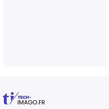
main
Un modèle
radiomique pour
détecter
l’arthrose
digitale sur des
radiographies
Médical et technique