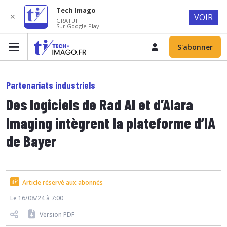
Tech Imago
✕
VOIR
GRATUIT
Sur Google Play
S'abonner
Partenariats industriels
Des logiciels de Rad AI et d’Alara
Imaging intègrent la plateforme d’IA
de Bayer
Article réservé aux abonnés
Le 16/08/24 à 7:00
Version PDF