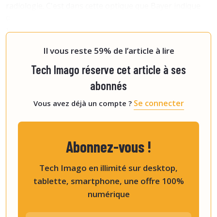
radiologie. C'est dans cette optique que Bayer indique
que
« le logiciel de compte-rendu par reconnaissance
vocale, l'organisation du suivi du patient par IA et les
technologies de génération de pré-comptes-rendus st
Il vous reste 59% de l’article à lire
Tech Imago réserve cet article à ses
abonnés
Se connecter
Vous avez déjà un compte ?
Abonnez-vous !
Tech Imago en illimité sur desktop,
tablette, smartphone, une offre 100%
numérique