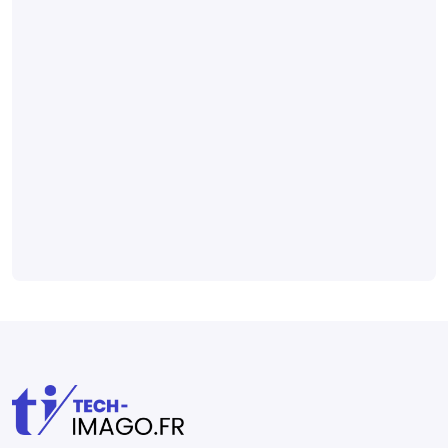
main
Un modèle
radiomique pour
détecter
l’arthrose
digitale sur des
radiographies
Médical et technique