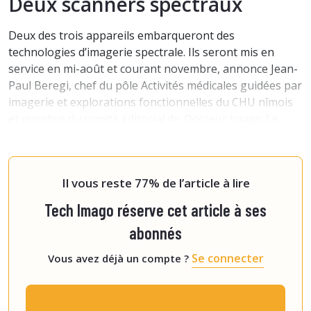
Deux scanners spectraux
Deux des trois appareils embarqueront des
technologies d’imagerie spectrale. Ils seront mis en
service en mi-août et courant novembre, annonce Jean-
Paul Beregi, chef du pôle Activités médicales guidées par
imagerie et explorations fonctionnelles du CHU nîmois
et membre du comité éditorial de
Docteur Imago
. Le
troisième modèle ne proposera pas de technologie
spectrale mais sera équipé d’outils avancés d’intelligence
artificielle. Tous seront installés sur le site Car
Il vous reste 77% de l’article à lire
Tech Imago réserve cet article à ses
abonnés
Se connecter
Vous avez déjà un compte ?