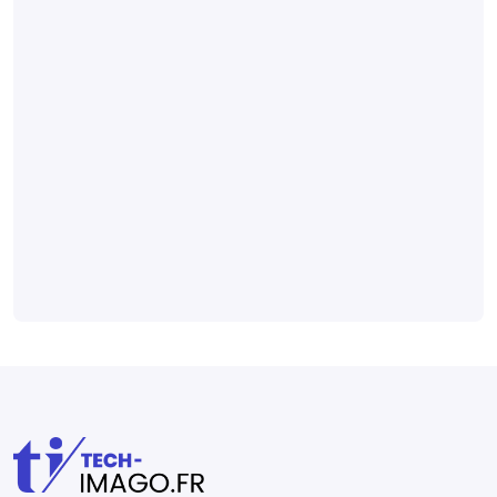
Un rapport
émet cinq
recommandations
pour lever les
freins
économiques à
l’IA en imagerie
Produits