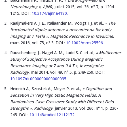
Balchandani P., Naidich T. P.,
« Ultra-High-Field MR
Neuroimaging »
,
AJNR
, juillet 2015, vol. 36, n° 7, p. 1204-
1215. DOI :
10.3174/ajnr.a4180.
Raaijmakers A. J. E., Italiaander M., Voogt I. J. et al.,
« The
fractionated dipole antenna: a new antenna for body
imaging at 7 Tesla »
,
Magnetic Resonance in Medicine
,
mars 2016, vol. 75, n° 3. DOI :
10.1002/mrm.25596.
Rauschenberg J., Nagel A. M., Ladd S. C. et al.,
« Multicenter
Study of Subjective Acceptance During Magnetic
Resonance Imaging at 7 and 9.4 T »
,
Investigative
Radiology
, mai 2014, vol. 49, n° 5, p. 249-259. DOI :
10.1097/rli.0000000000000035
.
Heinrich A., Szostek A., Meyer P. et al.,
« Cognition and
Sensation in Very High Static Magnetic Fields: A
Randomized Case-Crossover Study with Different Field
Strengths »
,
Radiology
, janvier 2013, vol. 266, n° 1, p. 236-
245. DOI :
10.1148/radiol.12112172
.