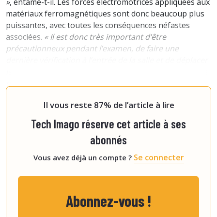
»
, entame-t-il. Les forces électromotrices appliquées aux
matériaux ferromagnétiques sont donc beaucoup plus
puissantes, avec toutes les conséquences néfastes
associées.
« Il est donc très important d’être
précautionneux pendant l’examen, de faire une
dernière vérification à l’entrée de la salle et de déplacer
le patient très lentement si vous avez le moindre doute
quant à la présence de matériel ferromagnétique à
l’intérie
Il vous reste 87% de l’article à lire
Tech Imago réserve cet article à ses
abonnés
Se connecter
Vous avez déjà un compte ?
Abonnez-vous !