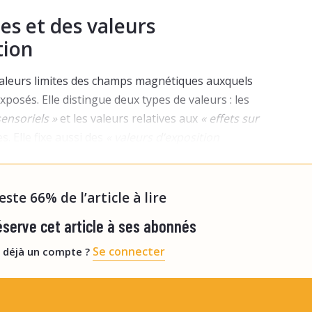
es et des valeurs
tion
es valeurs limites des champs magnétiques auxquels
xposés. Elle distingue deux types de valeurs : les
sensoriels »
et les valeurs relatives aux
« effets sur
s. Elle fixe aussi des
« valeurs d’exposition
git de niveaux d’exposition opérationnels au-delà
reste 66% de l’article à lire
serve cet article à ses abonnés
Se connecter
 déjà un compte ?