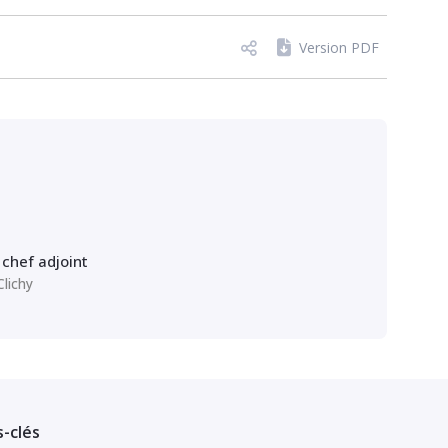
Version PDF
chef adjoint
Clichy
-clés