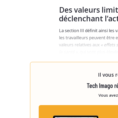
Des valeurs limit
déclenchant l’ac
La section III définit ainsi l
les travailleurs peuvent être e
valeurs relatives aux
« effets 
la santé »
, qui sont plus élevée
déclenchant l’action »
. Il s’a
desquels des mes
Il vous 
Tech Imago ré
Vous avez