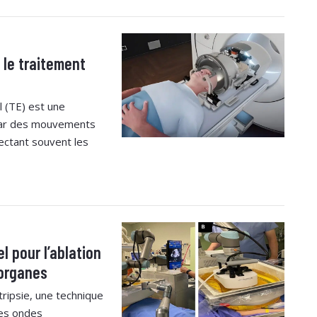
 le traitement
l (TE) est une
 par des mouvements
ectant souvent les
l pour l’ablation
 organes
tripsie, une technique
des ondes