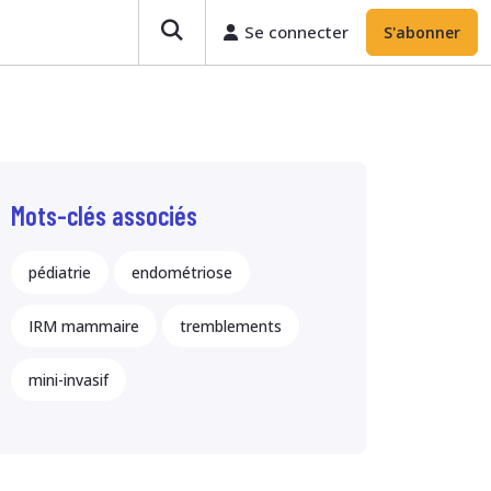
Se connecter
S'abonner
Mots-clés associés
pédiatrie
endométriose
IRM mammaire
tremblements
mini-invasif