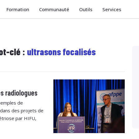
Formation
Communauté
Outils
Services
ot-clé :
ultrasons focalisés
es radiologues
exemples de
 dans des projets de
étriose par HIFU,