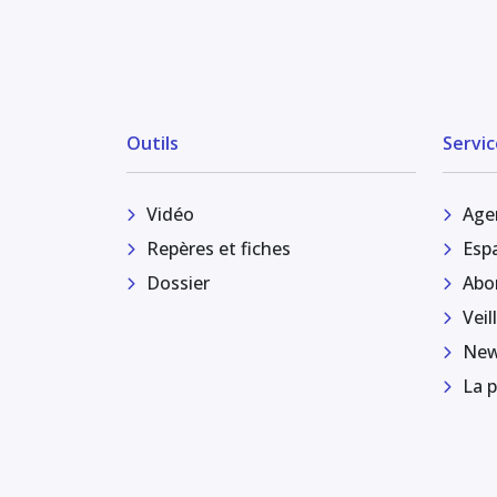
Outils
Servic
Vidéo
Age
Repères et fiches
Esp
Dossier
Abo
Veil
New
La p