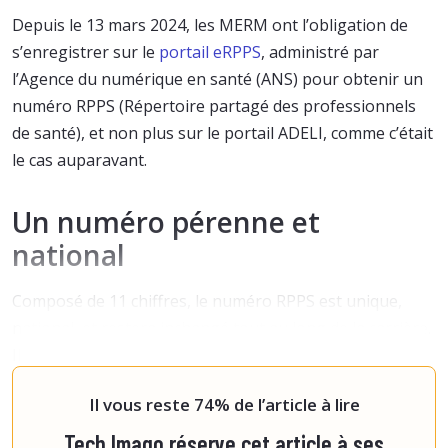
Depuis le 13 mars 2024, les MERM ont l’obligation de
s’enregistrer sur le
portail eRPPS
, administré par
l’Agence du numérique en santé (ANS) pour obtenir un
numéro RPPS (Répertoire partagé des professionnels
de santé), et non plus sur le portail ADELI, comme c’était
le cas auparavant.
Un numéro pérenne et
national
Composé de 11 chiffres, le numéro RPPS est unique,
national, et restera inchangé tout au long de la carrière.
Il permet de s’enregistrer en tant que professionnel de
santé et de modifier facilement certaine
Il vous reste 74% de l’article à lire
Tech Imago réserve cet article à ses