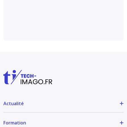
curative du cancer du
poumon non à petites
cellules (
étude
).
Actualité
Formation