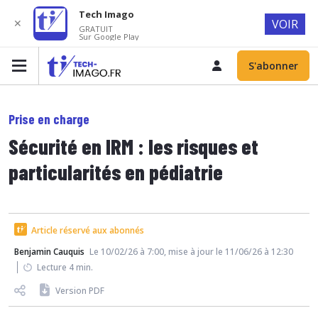
Tech Imago
✕
VOIR
GRATUIT
Sur Google Play
S'abonner
Prise en charge
Sécurité en IRM : les risques et
particularités en pédiatrie
Article réservé aux abonnés
Benjamin Cauquis
Le 10/02/26 à 7:00, mise à jour le 11/06/26 à 12:30
Lecture 4 min.
Version PDF