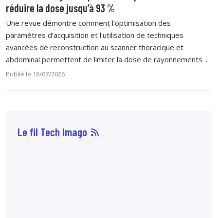
réduire la dose jusqu’à 93 %
Une revue démontre comment l’optimisation des
paramètres d’acquisition et l'utilisation de techniques
avancées de reconstruction au scanner thoracique et
abdominal permettent de limiter la dose de rayonnements ...
Publié le 16/07/2026
Le fil Tech Imago
06 août
14:29
Les biomarqueurs
longitudinaux au
scanner, en
particulier le taux de