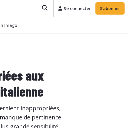
Se connecter
S'abonner
ech Imago
riées aux
italienne
eraient inappropriées,
Un manque de pertinence
lus grande sensibilité