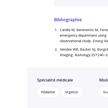
Bibliographie
Carella M, Benevento M, Ferore
emergency department using th
observational study.
Emerg Ra
Hendee WR, Becker GJ, Borgsted
Imaging.
Radiology
257:240–2
Spécialité médicale
Moda
Pédiatrie
Urgence
Sc