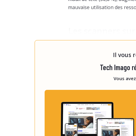
mauvaise utilisation des ress
Les scanners sur
Les demandes analysables con
Il vous 
Tech Imago ré
Vous avez