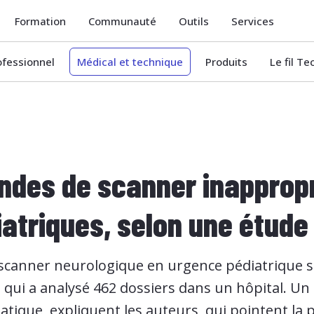
Formation
Communauté
Outils
Services
ofessionnel
Médical et technique
Produits
Le fil T
ndes de scanner inapprop
atriques, selon une étude 
scanner neurologique en urgence pédiatrique s
e qui a analysé 462 dossiers dans un hôpital. 
ique, expliquent les auteurs, qui pointent la p