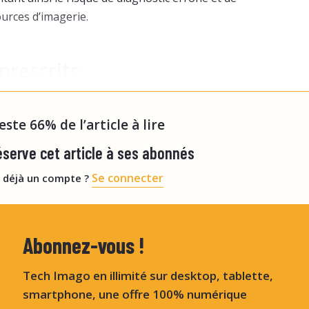
ources d’imagerie.
prescrits
cernent des examens d’IRM (5), de radiographie (
reste 66% de l’article à lire
serve cet article à ses abonnés
Se connecter
 déjà un compte ?
Abonnez-vous !
Tech Imago en illimité sur desktop, tablette,
smartphone, une offre 100% numérique