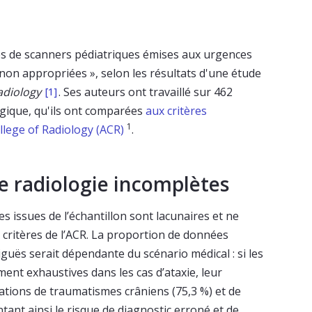
es de scanners pédiatriques émises aux urgences
« non appropriées », selon les résultats d'une étude
diology
. Ses auteurs ont travaillé sur 462
[1]
gique, qu'ils ont comparées
aux critères
1
llege of Radiology (ACR)
.
 radiologie incomplètes
 issues de l’échantillon sont lacunaires et ne
critères de l’ACR. La proportion de données
guës serait dépendante du scénario médical : si les
nt exhaustives dans les cas d’ataxie, leur
uations de traumatismes crâniens (75,3 %) et de
ant ainsi le risque de diagnostic erroné et de