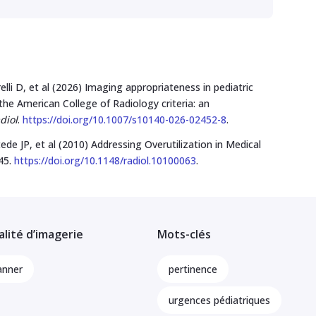
lli D, et al (2026) Imaging appropriateness in pediatric
e American College of Radiology criteria: an
diol
.
https://doi.org/10.1007/s10140-026-02452-8
.
e JP, et al (2010) Addressing Overutilization in Medical
45.
https://doi.org/10.1148/radiol.10100063
.
lité d’imagerie
Mots-clés
anner
pertinence
urgences pédiatriques