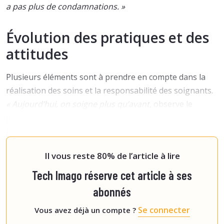
a pas plus de condamnations. »
Évolution des pratiques et des
attitudes
Plusieurs éléments sont à prendre en compte dans la
réalisation des soins et la responsabilité des soignants.
« Aujourd’hui, on soigne plus qu’avant,
observe le
juriste.
Par exemple, il y a 30 ans on ne posait pas de
prothèse de hanche chez un patient de 90 ans.
Aujourd’hui, on le fait, mais ce sont des patie
Il vous reste 80% de l’article à lire
Tech Imago réserve cet article à ses
abonnés
Se connecter
Vous avez déjà un compte ?