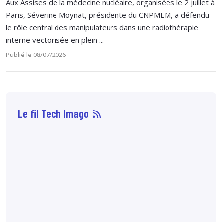
Aux Assises de la médecine nucléaire, organisées le 2 juillet à
Paris, Séverine Moynat, présidente du CNPMEM, a défendu
le rôle central des manipulateurs dans une radiothérapie
interne vectorisée en plein ...
Publié le 08/07/2026
Le fil Tech Imago
06 août
7:27
L'ASNR rapporte
un
événement
significatif en
radiothérapie
au
Centre de
cancérologie de la