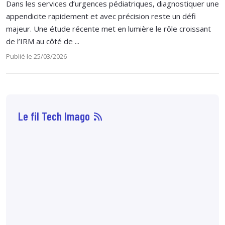
Dans les services d’urgences pédiatriques, diagnostiquer une
appendicite rapidement et avec précision reste un défi
majeur. Une étude récente met en lumière le rôle croissant
de l’IRM au côté de ...
Publié le 25/03/2026
Le fil Tech Imago
07 août
14:33
Sophie Boisbouvier a
été élue secrétaire
générale du CNPMEM,
en remplacement de
Franck Morice,