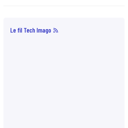
Le fil Tech Imago
06 août
14:29
Les biomarqueurs
longitudinaux au
scanner, en
particulier le taux de
perte musculaire et la
variation de la masse
myocardique du
ventricule gauche,
sont associés à la
survie globale après
une radiothérapie