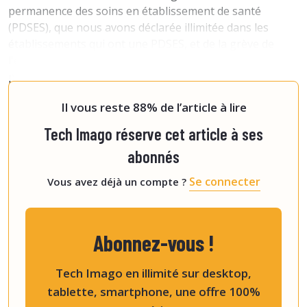
permanence des soins en établissement de santé
(PDSES), que nous avons déclarée illimitée dans les
établissements qui ont une PDSES, et de la grève de
l'envoi des comptes rendus dans le dossier médical
partagé (DMP). Par ailleurs, cette date coïncidait avec
l’étude à l’Assemblée nationale de l'article 24, qu
Il vous reste 88% de l’article à lire
Tech Imago réserve cet article à ses
abonnés
Se connecter
Vous avez déjà un compte ?
Abonnez-vous !
Tech Imago en illimité sur desktop,
tablette, smartphone, une offre 100%