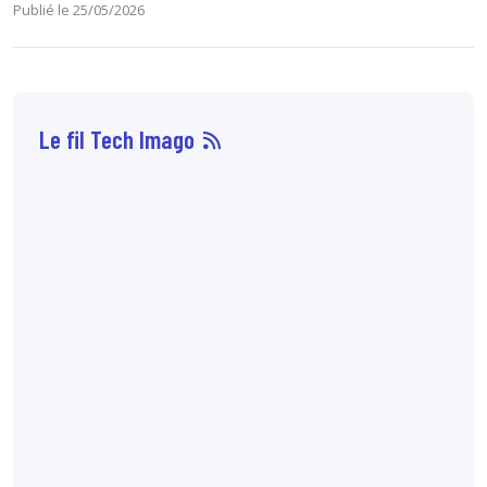
Publié le 25/05/2026
Le fil Tech Imago
07 août
14:33
Sophie Boisbouvier a
été élue secrétaire
générale du CNPMEM,
en remplacement de
Franck Morice,
désormais président
du CHCFMEM,
annonce
le CNPMEM.
7:10