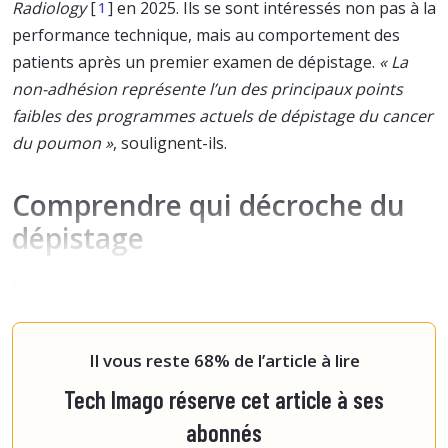
Radiology
[
] en 2025. Ils se sont intéressés non pas à la
1
performance technique, mais au comportement des
patients après un premier examen de dépistage.
« La
non-adhésion représente l’un des principaux points
faibles des programmes actuels de dépistage du cancer
du poumon »
, soulignent-ils.
Comprendre qui décroche du
dépistage
Pour cette étude, les auteurs se sont basés sur des
données issues de programmes de dépistage réels. Ils
ont ensuite cherché à identifier le
Il vous reste 68% de l’article à lire
Tech Imago réserve cet article à ses
abonnés