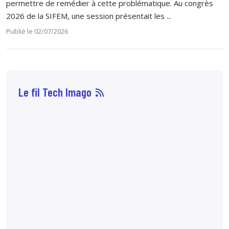
permettre de remédier à cette problématique. Au congrès
2026 de la SIFEM, une session présentait les ...
Publié le 02/07/2026
Le fil Tech Imago
07 août
7:10
72 % des patientes
préfèreraient
l'angiomammographie
à l'IRM mammaire
lorsque les
performances
diagnostiques sont
comparables. Cette