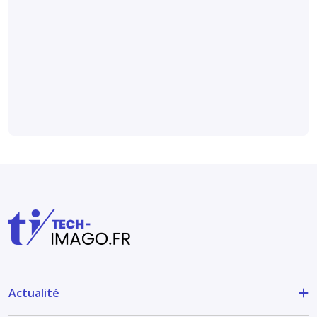
indésirables chez les
patients diabétiques,
selon
une étude
publiée dans
Radiology
.
Actualité