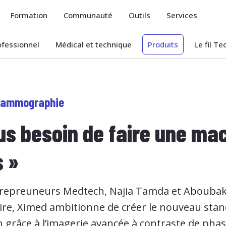
Formation
Communauté
Outils
Services
ofessionnel
Médical et technique
Produits
Le fil T
 mammographie
lus besoin de faire une ma
s »
repreuneurs Medtech, Najia Tamda et Aboubakr
ire, Ximed ambitionne de créer le nouveau stan
 grâce à l’imagerie avancée à contraste de phas