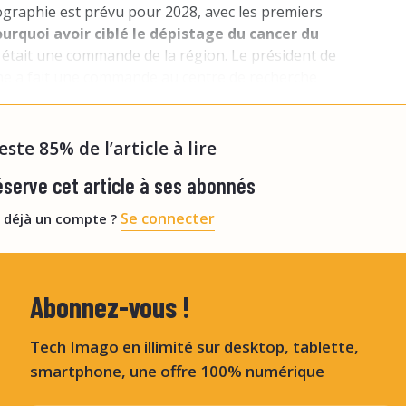
raphie est prévu pour 2028, avec les premiers
 Pourquoi avoir ciblé le dépistage du cancer du
 était une commande de la région. Le président de
ine a fait une commande au centre de recherche
alisé dans les domaines de la photonique et des
ion sur des applications en santé dans ces doma
reste 85% de l’article à lire
serve cet article à ses abonnés
Se connecter
 déjà un compte ?
Abonnez-vous !
Tech Imago en illimité sur desktop, tablette,
smartphone, une offre 100% numérique