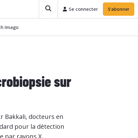
Se connecter
S'abonner
ech Imago
crobiopsie sur
 Bakkali, docteurs en
dard pour la détection
e par rayons X.