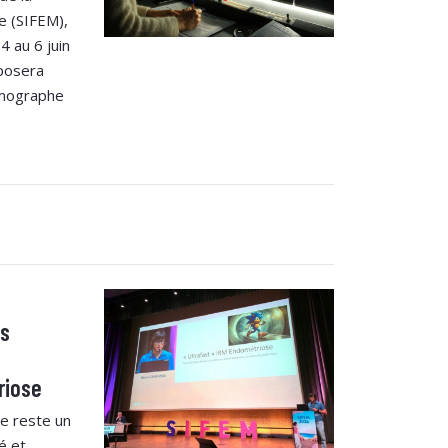
e (SIFEM),
4 au 6 juin
posera
mmographe
ns
riose
se reste un
é et