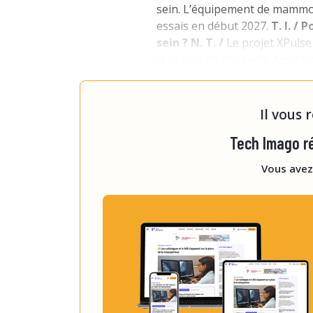
sein. L’équipement de mammog
essais en début 2027.
T. I. /
sein ?
N. T. /
Le projet XPulse
la région de Nouvelle-Aquita
technologique Alphanov, spéci
lasers, pour mener une réflex
Il vous 
Tech Imago ré
Vous avez