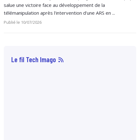
salue une victoire face au développement de la
télémanipulation après l'intervention d'une ARS en ...
Publié le 10/07/2026
Le fil Tech Imago
07 août
14:33
Sophie Boisbouvier a
été élue secrétaire
générale du CNPMEM,
en remplacement de
Franck Morice,
désormais président
du CHCFMEM,
annonce