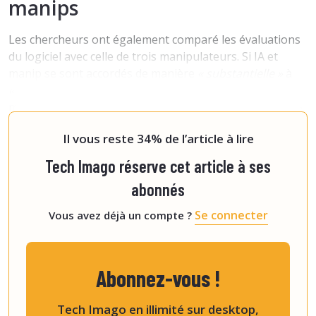
manips
Les chercheurs ont également comparé les évaluations
du logiciel avec celle de trois manipulateurs. Si IA et
manip se sont accordés de manière
« substantielle »
à
« presque parfaite »
autour du critère de la ligne du
mamelon de profil, la concordance a oscillé de
« légère »
à
« modéré
Il vous reste 34% de l’article à lire
Tech Imago réserve cet article à ses
abonnés
Se connecter
Vous avez déjà un compte ?
Abonnez-vous !
Tech Imago en illimité sur desktop,